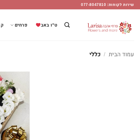
ללי
Ski
שירות לקוחות: 077-8047810
t
Flower
conten
ט"ו באב
פרחים
קו
Mor
עמוד הבית
/
כללי