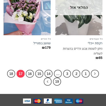
המלאי אזל
כל העציצים
כל הזרים
רקפת +כלי
שושן בסטייל
₪
179
ניתן לשנות צבע ורדים בהערות
לשליח
₪
85
18
17
16
15
14
…
3
2
1
19