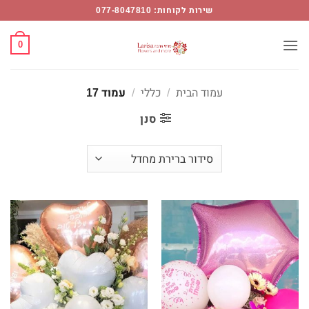
ללי
Ski
שירות לקוחות: 077-8047810
t
מוד
conten
0
1
Flower
עמוד הבית
/
כללי
/
עמוד 17
Mor
סנן