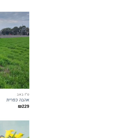
ט"ו באב
אהבה כפרית
₪
229