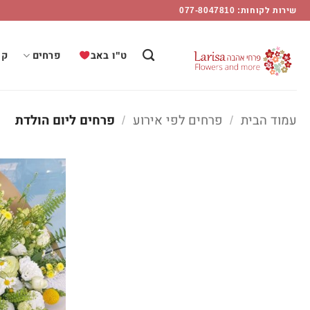
רחים
Ski
שירות לקוחות: 077-8047810
יום
t
ולדת
conten
ט"ו באב
פרחים
קו
Flower
Mor
עמוד הבית
/
פרחים לפי אירוע
/
פרחים ליום הולדת