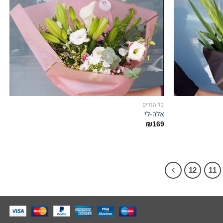
כל הזרים
אלה-לי
₪
169
12
11