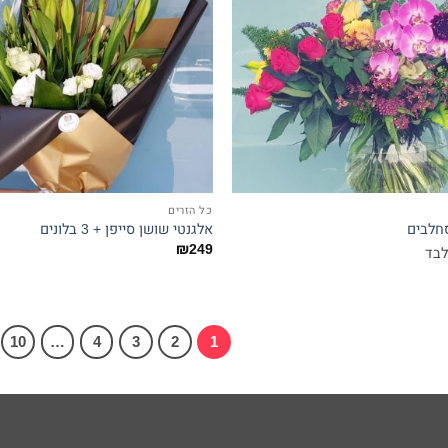
כל הזרים
חלבים
אלגנטי שושן סייפן + 3 בלונים
₪
249
לבד
10
…
4
3
2
1