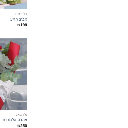
כל הזרים
אביב הגיע
₪
199
ט"ו באב
אהבה אלגנטית
₪
250