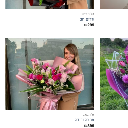
כל הזרים
אדום חם
₪
299
ט"ו באב
אהבה ורודה
₪
399