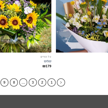
כל הזרים
שמש
₪
179
9
8
…
3
2
1