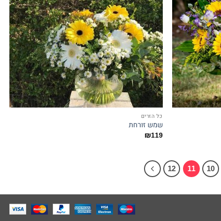
כל הזרים
שמש זורחת
₪
119
12
11
10