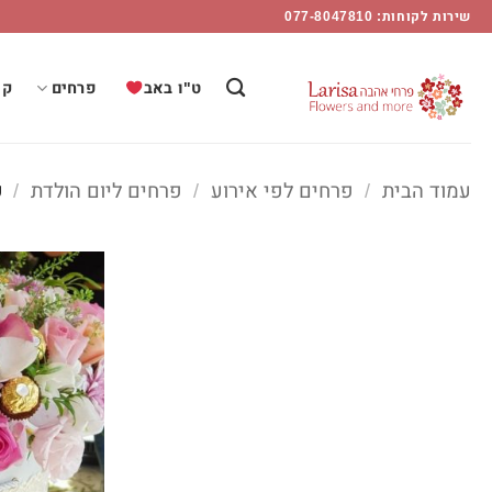
רחים
Ski
שירות לקוחות: 077-8047810
יום
t
ולדת
conten
ט"ו באב
פרחים
קו
מוד
1
Flower
עמוד הבית
/
פרחים לפי אירוע
/
פרחים ליום הולדת
/
ע
Mor