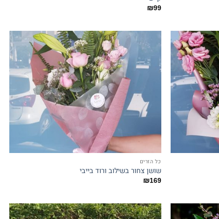
₪
99
כל הזרים
שושן צחור בשילוב ורוד בייבי
₪
169