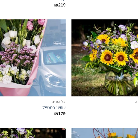
₪
219
ה
כל הזרים
שושן בסטייל
₪
179