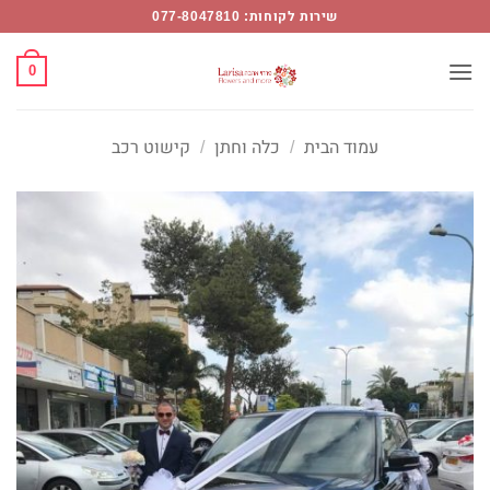
Ski
שירות לקוחות: 077-8047810
t
conten
0
עמוד הבית
/
כלה וחתן
/
קישוט רכב