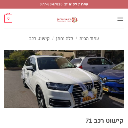
Ski
שירות לקוחות: 077-8047810
t
conten
0
עמוד הבית
/
כלה וחתן
/
קישוט רכב
קישוט רכב 71