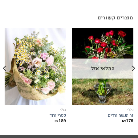
מוצרים קשורים
המלאי אזל
כללי
כללי
זר הגשה ורדים
כפרי ורוד
₪
189
₪
179