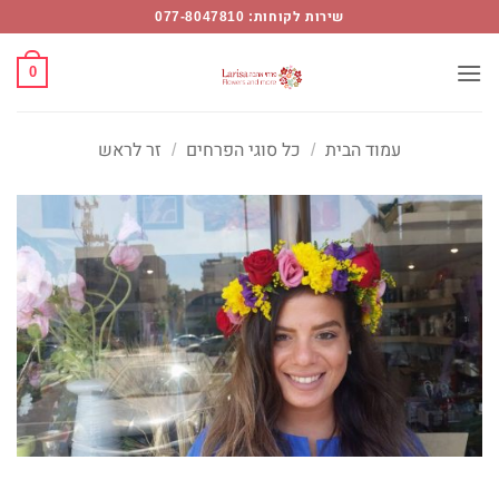
Ski
שירות לקוחות: 077-8047810
t
conten
0
עמוד הבית
/
כל סוגי הפרחים
/
זר לראש