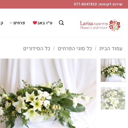
Ski
שירות לקוחות: 077-8047810
t
conten
ט"ו באב
פרחים
קו
עמוד הבית
/
כל סוגי הפרחים
/
כל הסידורים