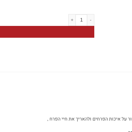
כמות של סידור שושן צחור שולחני
 על איכות הפרחים ולהאריך את חיי הפרח ,