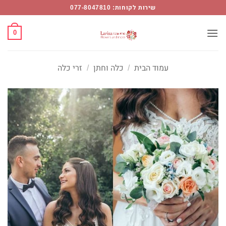
Ski
שירות לקוחות: 077-8047810
t
conten
0
עמוד הבית
/
כלה וחתן
/
זרי כלה