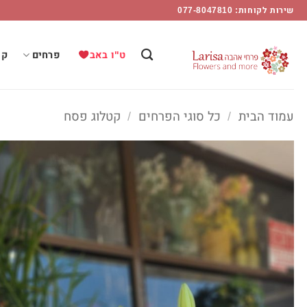
Ski
שירות לקוחות: 077-8047810
t
conten
ט"ו באב
פרחים
קו
עמוד הבית
/
כל סוגי הפרחים
/
קטלוג פסח