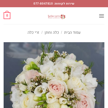
Ski
שירות לקוחות: 077-8047810
t
conten
0
עמוד הבית
/
כלה וחתן
/
זרי כלה