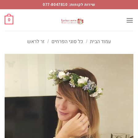
Ski
שירות לקוחות: 077-8047810
t
conten
0
עמוד הבית
/
כל סוגי הפרחים
/
זר לראש