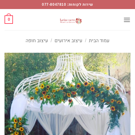
Ski
שירות לקוחות: 077-8047810
t
conten
0
עמוד הבית
/
עיצוב אירועים
/
עיצוב חופה