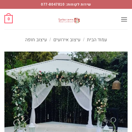
Ski
שירות לקוחות: 077-8047810
t
conten
0
עמוד הבית
/
עיצוב אירועים
/
עיצוב חופה