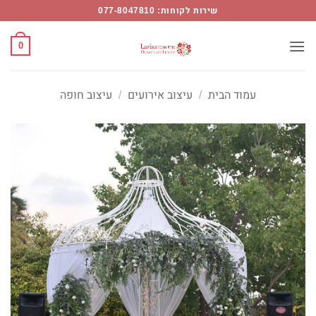
Ski
שירות לקוחות: 077-8047810
t
conten
0
עמוד הבית
/
עיצוב אירועים
/
עיצוב חופה