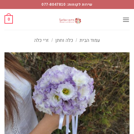
Ski
שירות לקוחות: 077-8047810
t
conten
0
עמוד הבית
/
כלה וחתן
/
זרי כלה