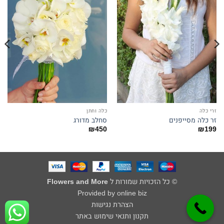
זרי כלה
כלה וחתן
זר כלה מסייפנים
סחלב מדורג
₪
450
₪
199
© כל הזכויות שמורות ל
Flowers and More
Provided by online biz
הצהרת נגישות
תקנון ותנאי שימוש באתר