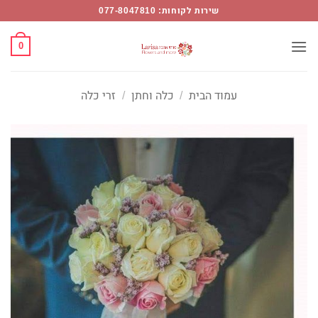
Ski
שירות לקוחות: 077-8047810
t
conten
0
עמוד הבית
/
כלה וחתן
/
זרי כלה