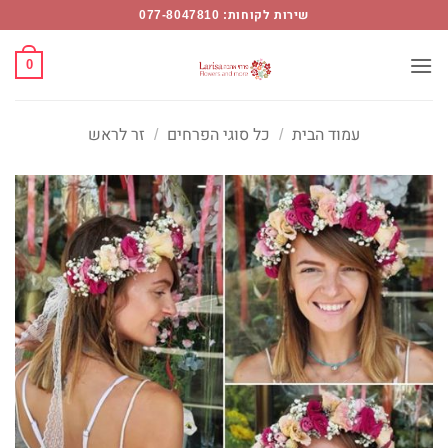
Ski
שירות לקוחות: 077-8047810
t
conten
0
עמוד הבית
/
כל סוגי הפרחים
/
זר לראש