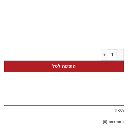
כמות של בוקט כפרי סגול לבן
הוספה לסל
תיאור
חוות דעת (0)