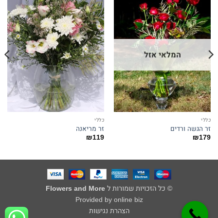
המלאי אזל
כללי
כללי
זר הגשה ורדים
זר מריאנה
₪
119
₪
179
© כל הזכויות שמורות ל
Flowers and More
Provided by online biz
הצהרת נגישות