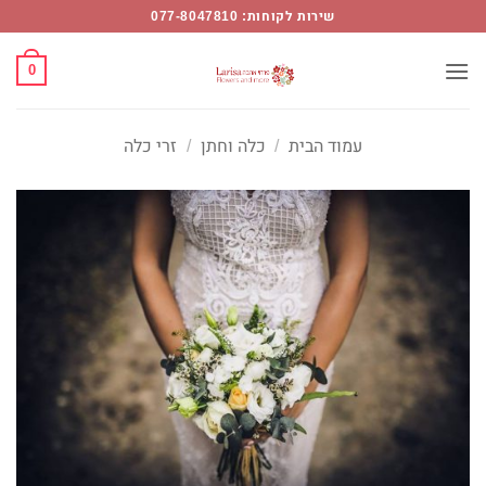
Ski
שירות לקוחות: 077-8047810
t
conten
0
עמוד הבית
/
כלה וחתן
/
זרי כלה