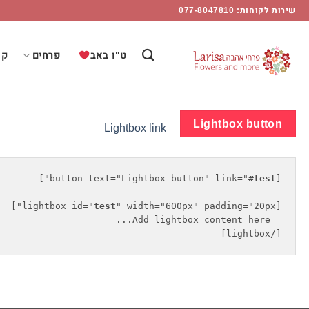
Shortcod
Ski
שירות לקוחות: 077-8047810
t
Lightbo
conten
ט"ו באב
פרחים
קו
Flower
Mor
Lightbox button
Lightbox link
#test
[button text="Lightbox button" link="
test
[lightbox id="
[/lightbox]
