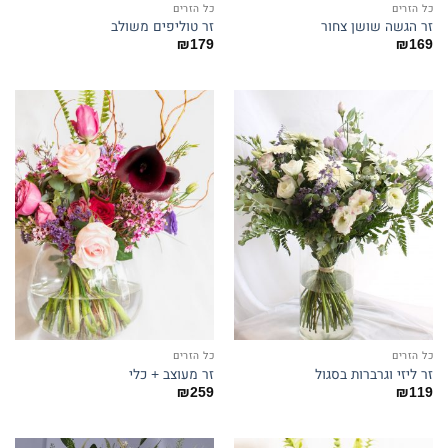
כל הזרים
כל הזרים
זר הגשה שושן צחור
זר טוליפים משולב
₪
179
₪
169
כל הזרים
כל הזרים
זר ליזי וגרברות בסגול
זר מעוצב + כלי
₪
259
₪
119