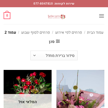
רחים
Ski
שירות לקוחות: 077-8047810
סוף
t
בוע
conten
0
מוד
עמוד הבית
/
פרחים לפי אירוע
/
פרחים לסוף שבוע
/
עמוד 2
Flower
סנן
Mor
המלאי אזל