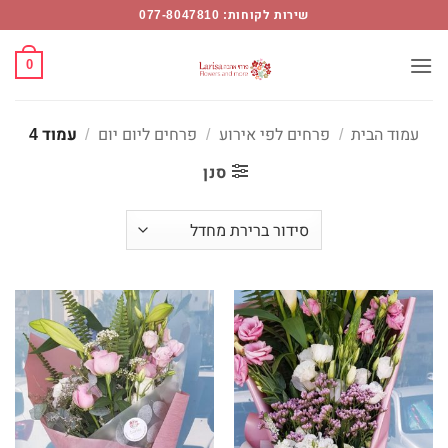
רחים
Ski
שירות לקוחות: 077-8047810
יום
t
ום
conten
0
מוד
עמוד הבית
/
פרחים לפי אירוע
/
פרחים ליום יום
/
עמוד 4
Flower
סנן
Mor