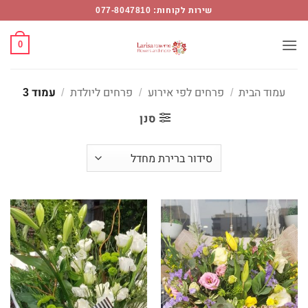
רחים
Ski
שירות לקוחות: 077-8047810
יולדת
t
conten
0
מוד
Flower
עמוד הבית
/
פרחים לפי אירוע
/
פרחים ליולדת
/
עמוד 3
Mor
סנן