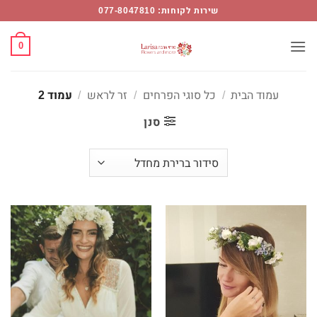
ר
Ski
שירות לקוחות: 077-8047810
ראש
t
conten
0
מוד
Flower
עמוד הבית
/
כל סוגי הפרחים
/
זר לראש
/
עמוד 2
Mor
סנן