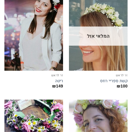
המלאי אזל
זר לראש
זר לראש
קשת ספריי רוזס
ריטה
₪
149
₪
100