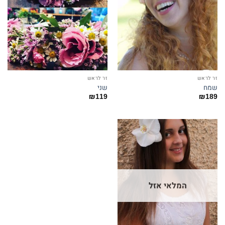
זר לראש
זר לראש
שמח
שני
₪
119
₪
189
המלאי אזל