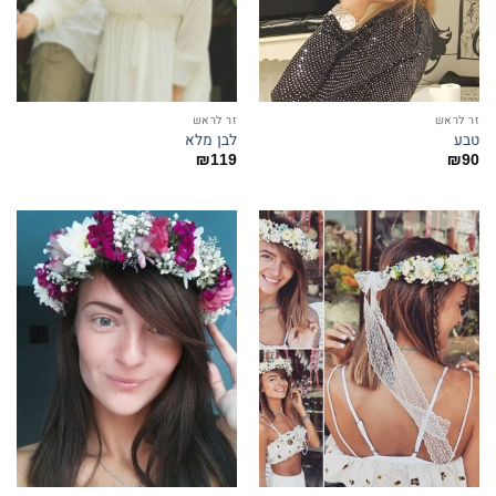
זר לראש
זר לראש
טבע
לבן מלא
₪
119
₪
90