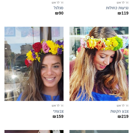
זר לראש
זר לראש
נגיעות כחולות
סגלגל
₪
90
₪
119
זר לראש
זר לראש
צבע הקשת
צבעוני
₪
159
₪
219