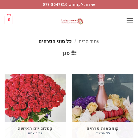
ל
Ski
שירות לקוחות: 077-8047810
וגי
t
פרחים
conten
0
Flower
Mor
עמוד הבית
/
כל סוגי הפרחים
סנן
קופסאות פרחים
קטלוג יום האישה
35 מוצרים
37 מוצרים